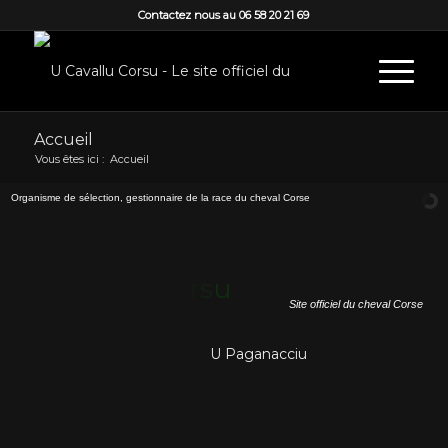
Contactez nous au 06 58 20 21 69
Accueil
Vous êtes ici :
Accueil
O
r
g
a
n
i
s
m
e
d
e
s
é
l
e
c
t
i
o
n
,
g
e
s
t
i
o
n
n
a
i
r
e
d
e
l
a
r
a
c
e
d
u
c
h
e
v
a
l
C
o
r
s
e
U
C
a
v
a
l
l
u
C
o
r
s
u
Site officiel du cheval Corse
U Paganacciu