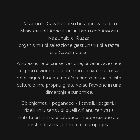
L’associu U Cavallu Corsu hè appruvatu da u
Ministeriu di l’Agricultura in tantu chè Associu
Naziunale di Razza,
organisimu di selezzione gestiunariu di a razza
di u Cavallu Corsu.
A so azzione di cunservazione, di valurizazione è
di prumuzione di u patrimoniu cavallinu corsu
hè di sigura fundata nant’à a difesa di una làscita
culturale, ma propriu girata versu l’avvene in una
dimarchja ecunomica.
Sò chjamati « paganacci » i cavalli, i pagani, i
ribelli, in u sensu di quelli chì anu tenutu a
nubiltà di l’animale salvaticu, in opposizione à e
bestie di soma, e fere è di cumpagnia.