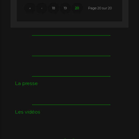
«
‹
18
19
20
Page 20 sur 20
La presse
Les vidéos