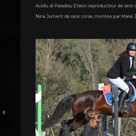
Acellu di Paradisu Etalon reproducteur de rac
Nina Jument de race corse, montée par Marie J
Bon dì è bon annu è
bon capu d’annu 2017