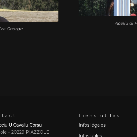
Acellu di
Eva George
ntact
Liens utiles
ciu U Cavallu Corsu
Infos légales
zole – 20229 PIAZZOLE
Infos utiles