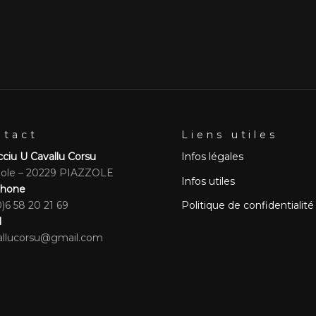
ntact
Liens utiles
ciu U Cavallu Corsu
Infos légales
zole – 20229 PIAZZOLE
Infos utiles
phone
)6 58 20 21 69
Politique de confidentialité
l
allucorsu@gmail.com