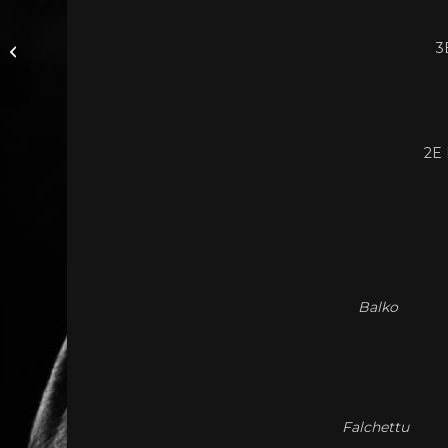
Concours U Cavallu
Corsu : Fiera in
3
Castagniccia
dimanche 03 juillet
2016
2E 
Balko
Falchettu