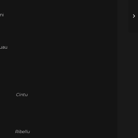
ni
ruau
Cintu
Ribellu