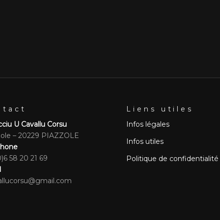
ntact
Liens utiles
ciu U Cavallu Corsu
Infos légales
zole – 20229 PIAZZOLE
Infos utiles
phone
)6 58 20 21 69
Politique de confidentialité
l
allucorsu@gmail.com