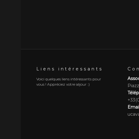
Liens intéressants
Co
Assoc
Voici quelques liens intéressants pour
vous ! Appréciez votre séjour :)
Piaz
Télé
+33(0
Emai
ucav