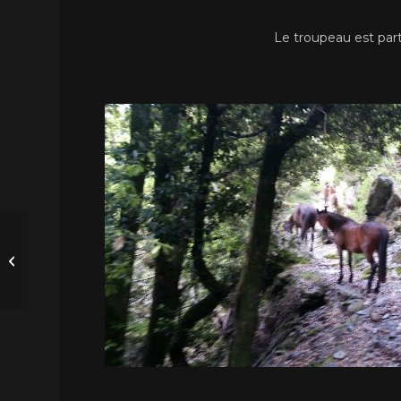
Le troupeau est part
Cheval Corse en
Jumping : le 04 juin
2016 à Jump’in Borgo